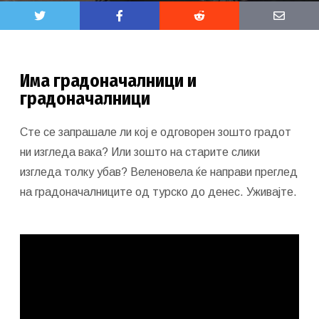
Има градоначалници и
градоначалници
Сте се запрашале ли кој е одговорен зошто градот
ни изгледа вака? Или зошто на старите слики
изгледа толку убав? Веленовела ќе направи преглед
на градоначалниците од турско до денес. Уживајте.