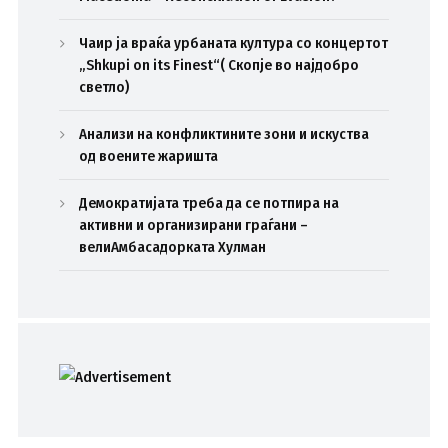
Чаир ја враќа урбаната култура со концертот
„Shkupi on its Finest“( Скопје во најдобро
светло)
Анализи на конфликтините зони и искуства
од воените жаришта
Демократијата треба да се потпира на
активни и организирани граѓани –
велиАмбасадорката Хулман