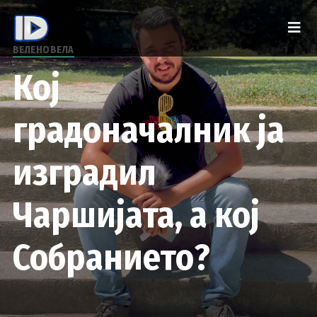
ВЕЛЕНОВЕЛА
Кој
градоначалник ја
изградил
Чаршијата, а кој
Собранието?