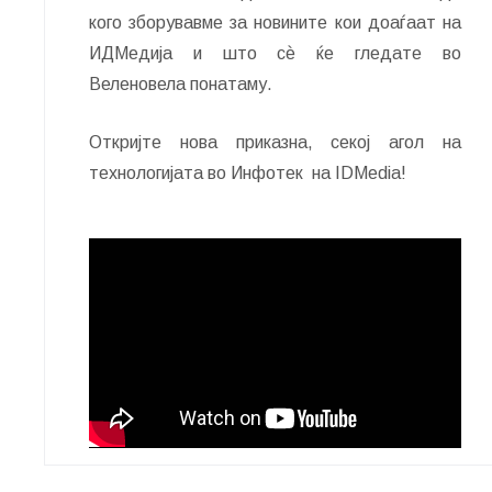
кого зборувавме за новините кои доаѓаат на
ИДМедија и што сѐ ќе гледате во
Веленовела понатаму.
Откријте нова приказна, секој агол на
технологијата во Инфотек на IDMedia!