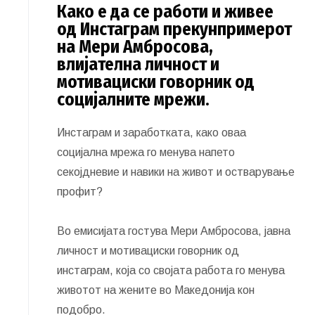
Како е да се работи и живее
од Инстаграм прекунпримерот
на Мери Амбросова,
влијателна личност и
мотивациски говорник од
социјалните мрежи.
Инстаграм и заработката, како оваа
социјална мрежа го менува напето
секојдневие и навики на живот и остварување
профит?
Во емисијата гостува Мери Амбросова, јавна
личност и мотивациски говорник од
инстаграм, која со својата работа го менува
животот на жените во Македонија кон
подобро.