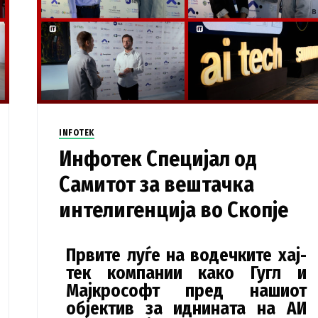
INFOTEK
Инфотек Специјал од
Самитот за вештачка
интелигенција во Скопје
Првите луѓе на водечките хај-
тек компании како Гугл и
Мајкрософт пред нашиот
објектив за иднината на АИ