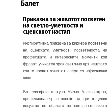
Балет
Приказна за животот посветен
на светло-уметноста и
сценскиот настап
Инспиративна приказна за кариера посветена
на сценската уметност, посветеноста на
професијата и интересните моменти кои
фрлаат уникатен зрак светлина врз нештата
кои го прават животот опера со најразлични
чина
Во емисијата гостува Милчо Александров,
професионалец со повеќе од три децении
искуство во областа на светло-сценската