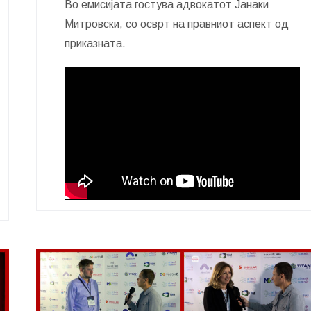
Во емисијата гостува адвокатот Јанаки
Митровски, со осврт на правниот аспект од
приказната.