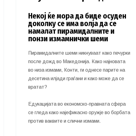
Некој ќе мора да биде осуден
доколку се има волја да се
намалат пирамидалните и
понзи измамнички шеми
Пирамидалните шеми никнуваат како печурки
после дожд во Македонија. Како најновата
во низа измами, Конти, ги однесе парите на
десетина илјади граѓани и како може да се
вратат?
Едукацијата во економско-правната сфера
се гледа како најефикасно оружје во борбата
против ваквите и слични измами.