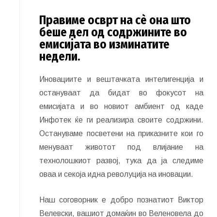
Правиме осврт на сѐ она што
беше дел од содржините во
емисијата во изминатите
недели.
Иновациите и вештачката интелигенција и
остануваат да бидат во фокусот на
емисијата и во новиот амбиент од каде
Инфотек ќе ги реализира своите содржини.
Остануваме посветени на приказните кои го
менуваат животот под влијание на
технолошкиот развој, тука да ја следиме
оваа и секоја идна револуција на иновации.
Наш соговорник е добро познатиот Виктор
Велевски, вашиот домаќин во Веленовела до