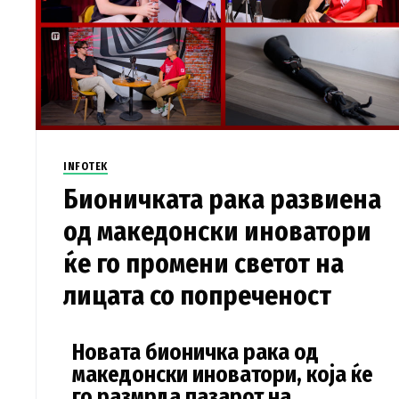
INFOTEK
Бионичката рака развиена
од македонски иноватори
ќе го промени светот на
лицата со попреченост
Новата бионичка рака од
македонски иноватори, која ќе
го размрда пазарот на