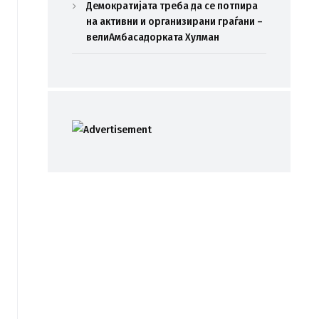
Демократијата треба да се потпира
на активни и организирани граѓани –
велиАмбасадорката Хулман