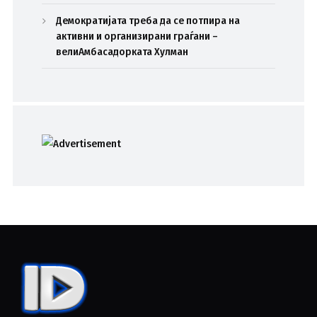
Демократијата треба да се потпира на
активни и организирани граѓани –
велиАмбасадорката Хулман