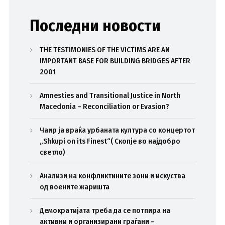
Последни новости
THE TESTIMONIES OF THE VICTIMS ARE AN
IMPORTANT BASE FOR BUILDING BRIDGES AFTER
2001
Amnesties and Transitional Justice in North
Macedonia – Reconciliation or Evasion?
Чаир ја враќа урбаната култура со концертот
„Shkupi on its Finest“( Скопје во најдобро
светло)
Анализи на конфликтините зони и искуства
од воените жаришта
Демократијата треба да се потпира на
активни и организирани граѓани –