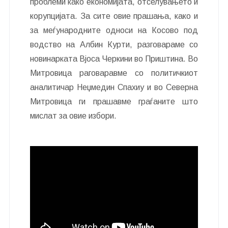
проблеми како економијата, отселувањето и
корупцијата. За сите овие прашања, како и
за меѓународните односи на Косово под
водство на Албин Курти, разговараме со
новинарката Вјоса Черкини во Приштина. Во
Митровица раговаравме со политичкиот
аналитичар Неџмедин Спахиу и во Северна
Митровица ги прашавме граѓаните што
мислат за овие избори.