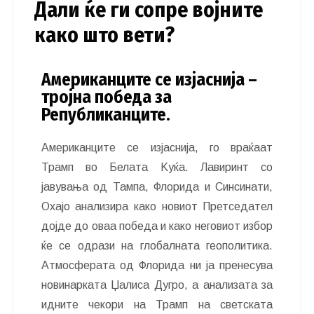
Дали ќе ги сопре војните
како што вети?
Американците се изјаснија –
тројна победа за
Републиканците.
Американците се изјаснија, го враќаат
Трамп во Белата Kуќа. Лавиринт со
јавувања од Тампа, Флорида и Синсинати,
Охајо анализира како новиот Претседател
дојде до оваа победа и како неговиот избор
ќе се одрази на глобалната геополитика.
Атмосферата од Флорида ни ја пренесува
новинарката Џалиса Дугро, а анализата за
идните чекори на Трамп на светската