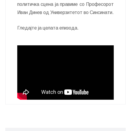
политичка сцена ја правиме со Професорот
Иван Динев од Универзитетот во Синсинати.
Гледајте ја целата епизода.