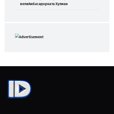
велиАмбасадорката Хулман