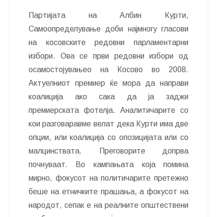
Партијата на Албин Курти,
Самоопределување доби најмногу гласови
на косовските редовни парламентарни
избори. Ова се први редовни избори од
осамостојувањео на Косово во 2008.
Актуелниот премиер ќе мора да направи
коалиција ако сака да ја заджи
премиерската фотелја. Аналитичарите со
кои разговаравме велат дека Курти има две
опции, или коалиција со опозицијата или со
малцинствата. Преговорите допрва
почнуваат. Во кампањата која помина
мирно, фокусот на политичарите претежно
беше на етничките прашања, а фокусот на
народот, сепак е на реалните општествени