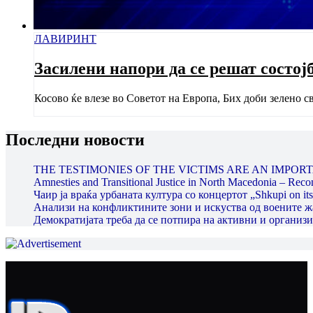
ЛАВИРИНТ
Засилени напори да се решат состој
Косово ќе влезе во Советот на Европа, Бих доби зелено с
Последни новости
THE TESTIMONIES OF THE VICTIMS ARE AN IMPORT
Amnesties and Transitional Justice in North Macedonia – Recon
Чаир ја враќа урбаната култура со концертот „Shkupi on its
Анализи на конфликтините зони и искуства од воените 
Демократијата треба да се потпира на активни и органи