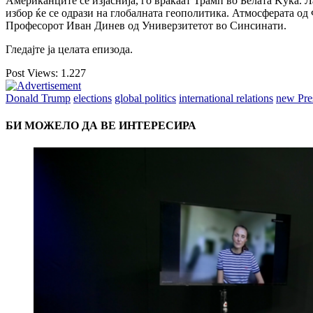
Американците се изјаснија, го враќаат Трамп во Белата Kуќа. 
избор ќе се одрази на глобалната геополитика. Атмосферата од
Професорот Иван Динев од Универзитетот во Синсинати.
Гледајте ја целата епизода.
Post Views:
1.227
Donald Trump
elections
global politics
international relations
new Pre
БИ МОЖЕЛО ДА ВЕ ИНТЕРЕСИРА