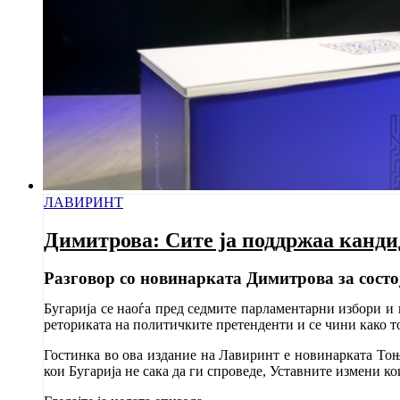
ЛАВИРИНТ
Димитрова: Сите ја поддржаа канди
Разговор со новинарката Димитрова за состо
Бугарија се наоѓа пред седмите парламентарни избори и 
реториката на политичките претенденти и се чини како тоа
Гостинка во ова издание на Лавиринт е новинарката Тоња
кои Бугарија не сака да ги спроведе, Уставните измени к