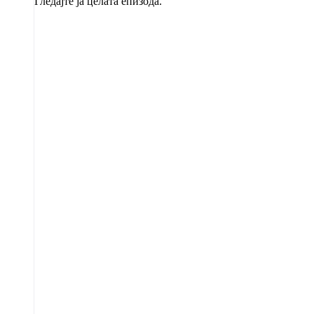
Гледајте ја целата епизода.