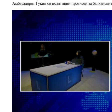
Амбасадорот Ѓукиќ со позитивни прогнози за балкански