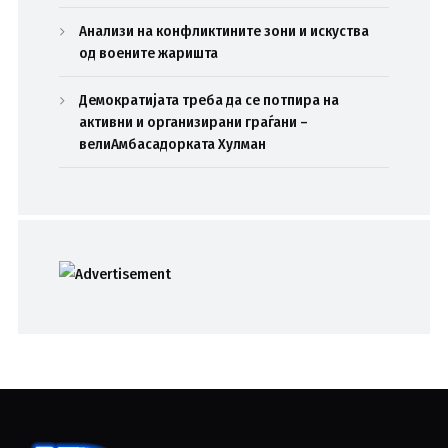
Анализи на конфликтините зони и искуства
од воените жаришта
Демократијата треба да се потпира на
активни и организирани граѓани –
велиАмбасадорката Хулман