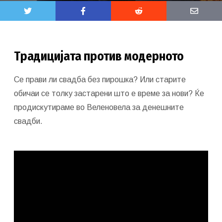
Традицијата против модерното
Се прави ли свадба без пирошка? Или старите
обичаи се толку застарени што е време за нови? Ќе
продискутираме во Веленовела за денешните
свадби.