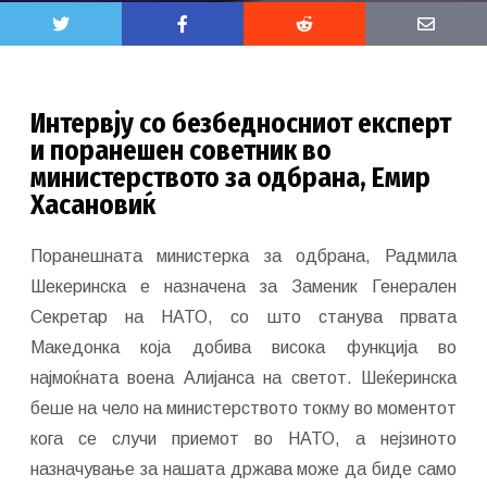
Интервју со безбедносниот експерт
и поранешен советник во
министерството за одбрана, Емир
Хасановиќ
Поранешната министерка за одбрана, Радмила
Шекеринска е назначена за Заменик Генерален
Секретар на НАТО, со што станува првата
Македонка која добива висока функција во
најмоќната воена Алијанса на светот. Шеќеринска
беше на чело на министерството токму во моментот
кога се случи приемот во НАТО, а нејзиното
назначување за нашата држава може да биде само