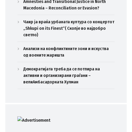
Amnesties and Transitional Justice in North
Macedonia – Reconciliation or Evasion?
Чаир ја враќа урбаната култура со концертот
„Shkupi on its Finest“( Скопје во најдобро
светло)
Анализи на конфликтините зони и искуства
од воените жаришта
Демократијата треба да се потпира на
активни и организирани граѓани –
велиАмбасадорката Хулман