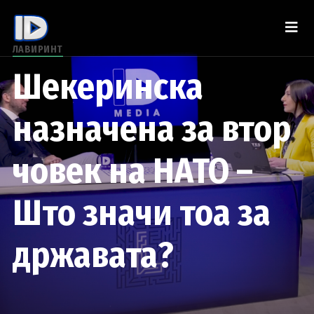
ЛАВИРИНТ
Шекеринска
назначена за втор
човек на НАТО –
Што значи тоа за
државата?