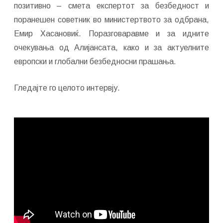
позитивно – смета експертот за безбедност и
поранешен советник во министертвото за одбрана,
Емир Хасановиќ. Поразговаравме и за идните
очекувања од Алијансата, како и за актуелните
европски и глобални безбедносни прашања.
Гледајте го целото интервју.