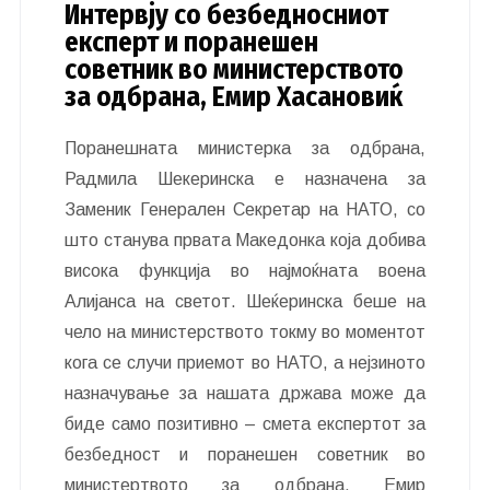
Интервју со безбедносниот
експерт и поранешен
советник во министерството
за одбрана, Емир Хасановиќ
Поранешната министерка за одбрана,
Радмила Шекеринска е назначена за
Заменик Генерален Секретар на НАТО, со
што станува првата Македонка која добива
висока функција во најмоќната воена
Алијанса на светот. Шеќеринска беше на
чело на министерството токму во моментот
кога се случи приемот во НАТО, а нејзиното
назначување за нашата држава може да
биде само позитивно – смета експертот за
безбедност и поранешен советник во
министертвото за одбрана, Емир