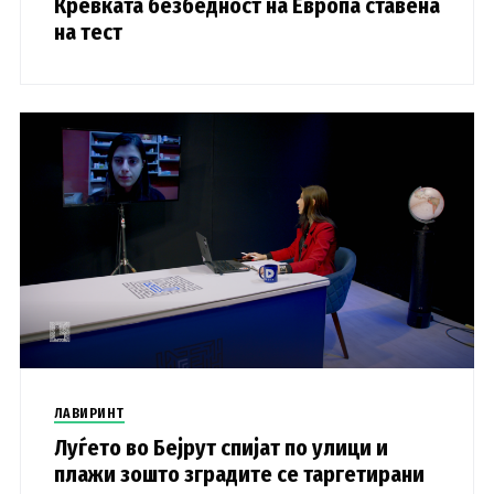
Кревката безбедност на Европа ставена
на тест
ЛАВИРИНТ
Луѓето во Бејрут спијат по улици и
плажи зошто зградите се таргетирани