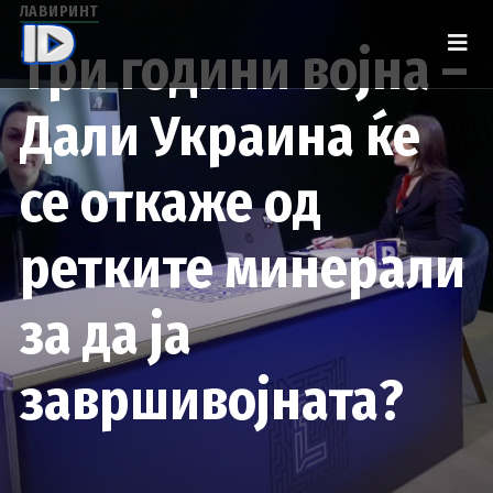
ЛАВИРИНТ
Три години војна –
Дали Украина ќе
се откаже од
ретките минерали
за да ја
завршивојната?