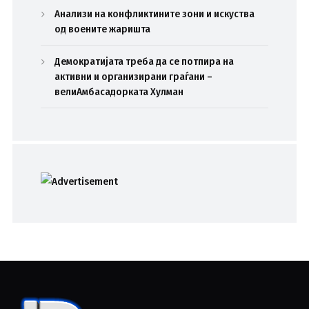
Анализи на конфликтините зони и искуства
од воените жаришта
Демократијата треба да се потпира на
активни и организирани граѓани –
велиАмбасадорката Хулман