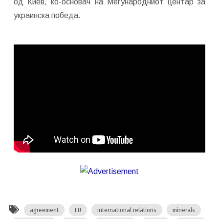
од Киев, ко-основач на Меѓународниот центар за
украинска победа.
agreement
EU
international relations
minerals