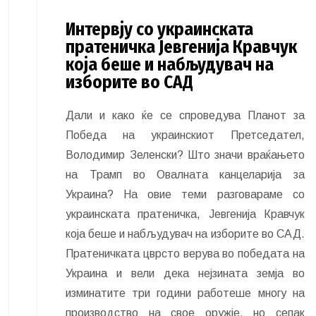
Интервју со украинската
пратеничка Јевгенија Кравчук
која беше и набљудувач на
изборите во САД
Дали и како ќе се спроведува Планот за
Победа на украинскиот Претседател,
Володимир Зеленски? Што значи враќањето
на Трамп во Овалната канцеларија за
Украина? На овие теми разговараме со
украинската пратеничка, Јевгенија Кравчук
која беше и набљудувач на изборите во САД.
Пратеничката цврсто верува во победата на
Украина и вели дека нејзината земја во
изминатите три години работеше многу на
производство на свое оружје, но сепак