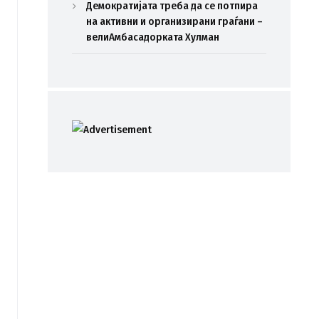
Демократијата треба да се потпира
на активни и организирани граѓани –
велиАмбасадорката Хулман