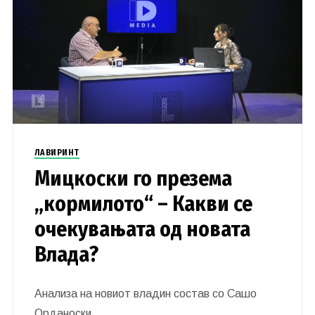
ЛАВИРИНТ
Мицкоски го презема
„кормилото“ – Какви се
очекувањата од новата
Влада?
Анализа на новиот владин состав со Сашо
Орданоски