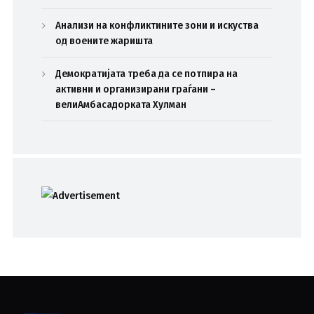
Анализи на конфликтините зони и искуства
од воените жаришта
Демократијата треба да се потпира на
активни и организирани граѓани –
велиАмбасадорката Хулман