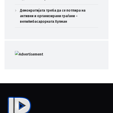
Демократијата треба да се потпира на
активни и организирани граѓани –
велиАмбасадорката Хулман