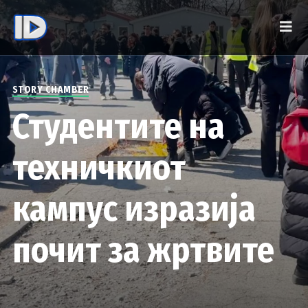
STORY CHAMBER
Студентите на
техничкиот
кампус изразија
почит за жртвите