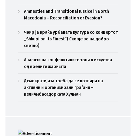
Amnesties and Transitional Justice in North
Macedonia – Reconciliation or Evasion?
Чаир ја враќа урбаната култура со концертот
„Shkupi on its Finest“( Скопје во најдобро
светло)
Анализи на конфликтините зони и искуства
од воените жаришта
Демократијата треба да се потпира на
активни и организирани граѓани –
велиАмбасадорката Хулман