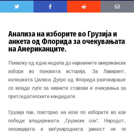
Анализа на изборите во Грузија и
анкета од Флорида за очекувањата
на Американците.
Помалку од една недела до најважните американски
избори во поновата историја. За Лавиринт,
колешката Џалиса Дугро од Флорида разговараше
со млади луѓе за нивните ставови и очекувања за
претседателските кандидати.
Грузија пак, повторно на нозе по изборите во кои
победи владејачката „Грузиски сон“. Народот,
опозицијата и меѓународната јавност не ги