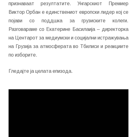
признаваат резултатите. Унгарскиот Премиер
Виктор Орбан е единствениот европски лидер кој се
појави со поддшка за грузиските колеги.
Разговараме со Екатерине Басилаија – директорка
на Центарот за медиумски и социјални истражувања
на Грузија за атмосферата во Тбилиси и реакциите
по изборите.
Гледајте ја целата епизода.