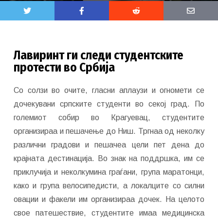
Лавиринт ги следи студентските
протести во Србија
Со солзи во очите, гласни аплаузи и огномети се
дочекувани српските студенти во секој град. По
големиот собир во Крагуевац, студентите
организираа и пешачење до Ниш. Тргнаа од неколку
различни градови и пешачеа цели пет дена до
крајната дестинација. Во знак на поддршка, им се
приклучија и неколкумина граѓани, група маратонци,
како и група велосипедисти, а локалците со силни
овации и факели им организираа дочек. На целото
свое патешествие, студентите имаа медицинска