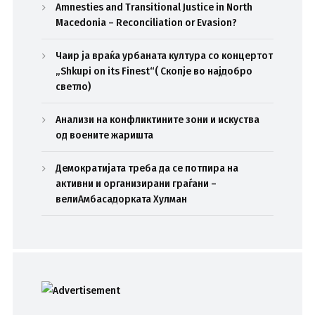
Amnesties and Transitional Justice in North
Macedonia – Reconciliation or Evasion?
Чаир ја враќа урбаната култура со концертот
„Shkupi on its Finest“( Скопје во најдобро
светло)
Анализи на конфликтините зони и искуства
од воените жаришта
Демократијата треба да се потпира на
активни и организирани граѓани –
велиАмбасадорката Хулман