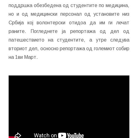
поддршка обезбедена од студентите по медицина,
но и од медицински персонал од установите низ
Србија кој волонтерски отидоа да им ги лечат
раните. Погледнете ја репортажа од дел од
патешествието на студентите, а утре следува
вториот дел, осносно репортажа од големиот собир
на 1ви Март.