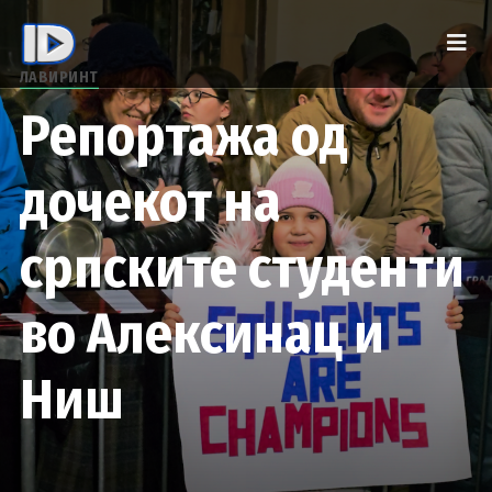
ЛАВИРИНТ
Репортажа од
дочекот на
српските студенти
во Алексинац и
Ниш