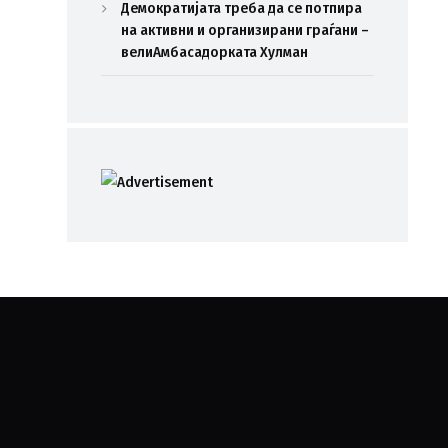
Демократијата треба да се потпира
на активни и организирани граѓани –
велиАмбасадорката Хулман