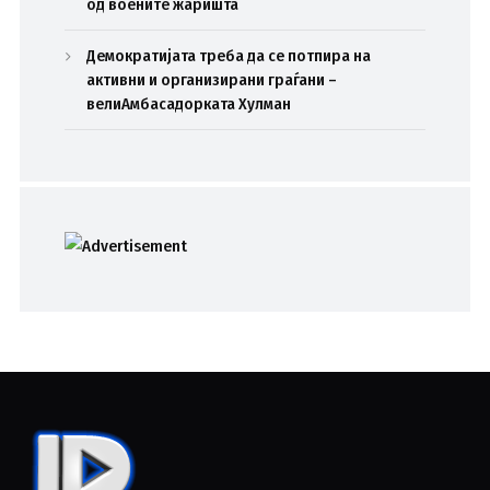
од воените жаришта
Демократијата треба да се потпира на
активни и организирани граѓани –
велиАмбасадорката Хулман