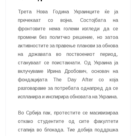
Трета Нова Година Украинците ќе ја
пречекаат со војна. Состојбата на
фронтовите нема големи изгледи да се
промени без политчко решение, но затоа
активностите за правење планови за обнова
на државата во поствоениот период,
стануваат се поистакнати. Од Украина ја
вклучуваме Ирина Дробович, основач на
фондацијата The Day After со која
разговараме за потребата однапред да се
испланира и инспирира обновата на Украина.
Во Србија пак, протестите се масивизираа
откако студентите од сите факултети
стапија во блокада. Тие добија поддршка