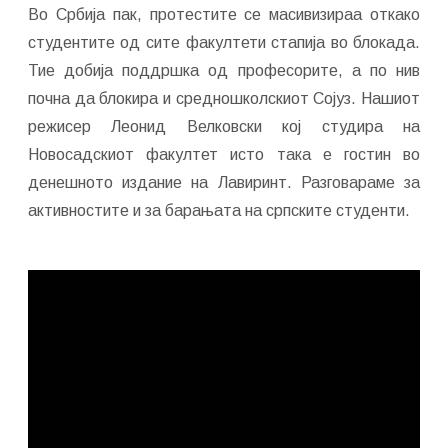
Во Србија пак, протестите се масивизираа откако
студентите од сите факултети стапија во блокада.
Тие добија поддршка од професорите, а по нив
почна да блокира и средношколскиот Сојуз. Нашиот
режисер Леонид Велковски кој студира на
Новосадскиот факултет исто така е гостин во
денешното издание на Лавиринт. Разговараме за
активностите и за барањата на српските студенти.