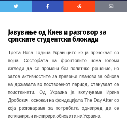
Јавување од Киев и разговор за
српските студентски блокади
Трета Нова Година Украинците ќе ја пречекаат со
војна. Состојбата на фронтовите нема големи
изгледи да се промени без политчко решение, но
затоа активностите за правење планови за обнова
на државата во поствоениот период, стануваат се
поистакнати. Од Украина ја вклучуваме Ирина
Дробович, основач на фондацијата The Day After со
која разговараме за потребата однапред да се
испланира и инспирира обновата на Украина.