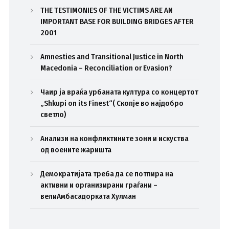
THE TESTIMONIES OF THE VICTIMS ARE AN
IMPORTANT BASE FOR BUILDING BRIDGES AFTER
2001
Amnesties and Transitional Justice in North
Macedonia – Reconciliation or Evasion?
Чаир ја враќа урбаната култура со концертот
„Shkupi on its Finest“( Скопје во најдобро
светло)
Анализи на конфликтините зони и искуства
од воените жаришта
Демократијата треба да се потпира на
активни и организирани граѓани –
велиАмбасадорката Хулман