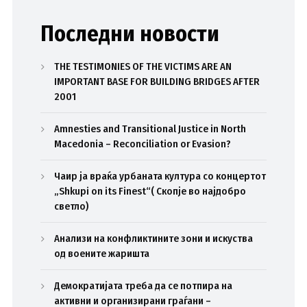
Последни новости
THE TESTIMONIES OF THE VICTIMS ARE AN
IMPORTANT BASE FOR BUILDING BRIDGES AFTER
2001
Amnesties and Transitional Justice in North
Macedonia – Reconciliation or Evasion?
Чаир ја враќа урбаната култура со концертот
„Shkupi on its Finest“( Скопје во најдобро
светло)
Анализи на конфликтините зони и искуства
од воените жаришта
Демократијата треба да се потпира на
активни и организирани граѓани –