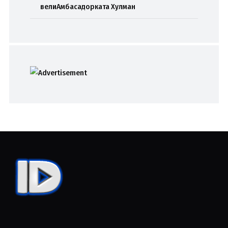
велиАмбасадорката Хулман