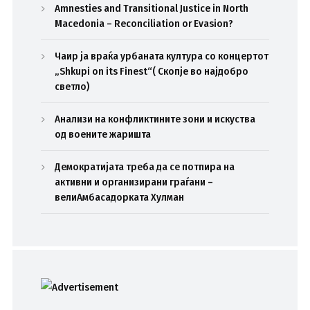
Amnesties and Transitional Justice in North
Macedonia – Reconciliation or Evasion?
Чаир ја враќа урбаната култура со концертот
„Shkupi on its Finest“( Скопје во најдобро
светло)
Анализи на конфликтините зони и искуства
од воените жаришта
Демократијата треба да се потпира на
активни и организирани граѓани –
велиАмбасадорката Хулман