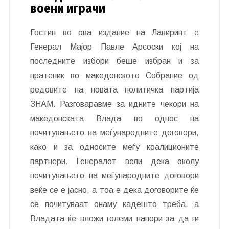
воени играчи
Гостин во ова издание на Лавиринт е
Генерал Мајор Павле Арсоски кој на
последните избори беше избран и за
пратеник во македонското Собрание од
редовите на новата политичка партија
ЗНАМ. Разговаравме за идните чекори на
македонската Влада во однос на
почитувањето на меѓународните договори,
како и за односите меѓу коалиционите
партнери. Генералот вели дека околу
почитувањето на меѓународните договори
веќе се е јасно, а тоа е дека договорите ќе
се почитуваат онаму кадешто треба, а
Владата ќе вложи големи напори за да ги