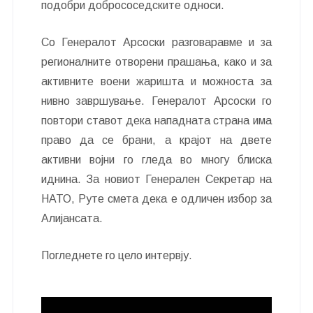
подобри добрососедските односи.
Со Генералот Арсоски разговаравме и за
регионалните отворени прашања, како и за
активните воени жаришта и можноста за
нивно завршување. Генералот Арсоски го
повтори ставот дека нападната страна има
право да се брани, а крајот на двете
активни војни го гледа во многу блиска
иднина. За новиот Генерален Секретар на
НАТО, Руте смета дека е одличен избор за
Алијансата.
Погледнете го цело интервју.