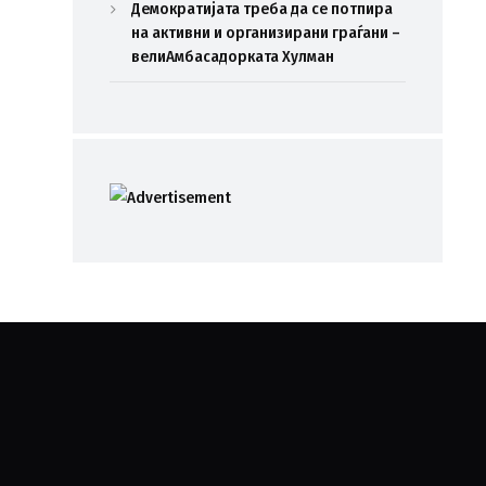
Демократијата треба да се потпира
на активни и организирани граѓани –
велиАмбасадорката Хулман