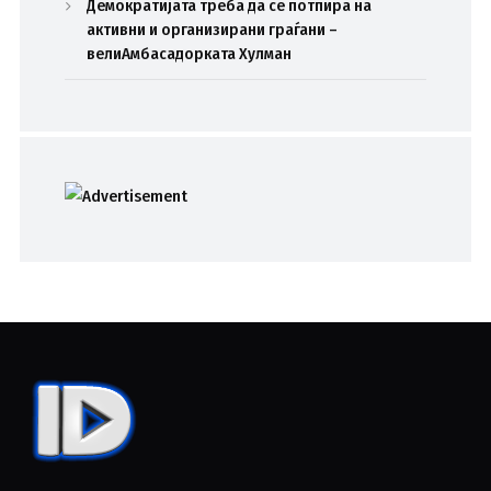
Демократијата треба да се потпира на
активни и организирани граѓани –
велиАмбасадорката Хулман