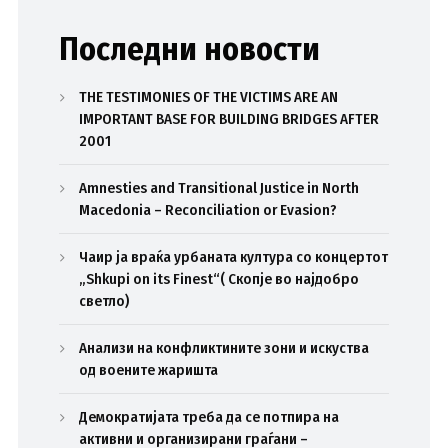
Последни новости
THE TESTIMONIES OF THE VICTIMS ARE AN
IMPORTANT BASE FOR BUILDING BRIDGES AFTER
2001
Amnesties and Transitional Justice in North
Macedonia – Reconciliation or Evasion?
Чаир ја враќа урбаната култура со концертот
„Shkupi on its Finest“( Скопје во најдобро
светло)
Анализи на конфликтините зони и искуства
од воените жаришта
Демократијата треба да се потпира на
активни и организирани граѓани –