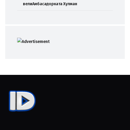
велиАмбасадорката Хулман