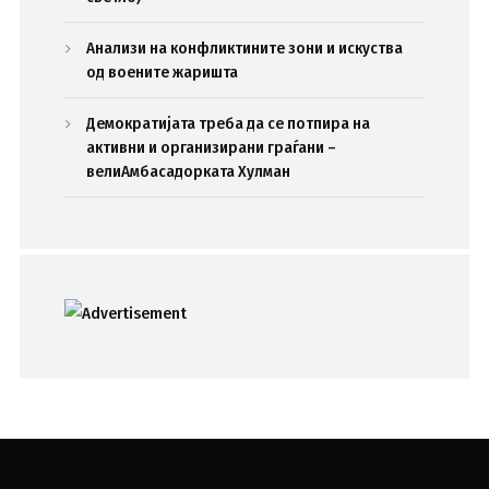
Анализи на конфликтините зони и искуства
од воените жаришта
Демократијата треба да се потпира на
активни и организирани граѓани –
велиАмбасадорката Хулман