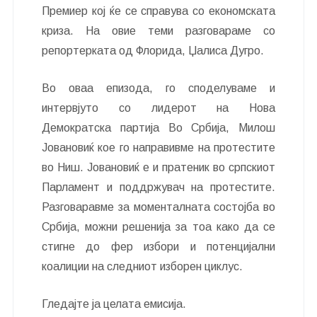
Премиер кој ќе се справува со економската
криза. На овие теми разговараме со
репортерката од Флорида, Џалиса Дугро.
Во оваа епизода, го споделуваме и
интервјуто со лидерот на Нова
Демократска партија Во Србија, Милош
Јовановиќ кое го направивме на протестите
во Ниш. Јовановиќ е и пратеник во српскиот
Парламент и поддржувач на протестите.
Разговаравме за моменталната состојба во
Србија, можни решенија за тоа како да се
стигне до фер избори и потенцијални
коалиции на следниот изборен циклус.
Гледајте ја целата емисија.