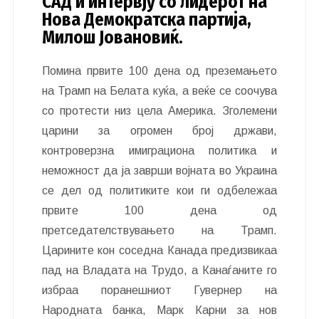
САД и интервју со лидерот на
Нова Демократска партија,
Милош Јовановиќ.
Помина првите 100 дена од преземањето
на Трамп на Белата куќа, а веќе се соочува
со протести низ цела Америка. Зголемени
царини за огромен број држави,
контроверзна имиграциона политика и
неможност да ја заврши војната во Украина
се дел од политиките кои ги одбележаа
првите 100 дена од
претседателствувањето на Трамп.
Царините кон соседна Канада предизвикаа
пад на Владата на Трудо, а Канаѓаните го
избраа поранешниот Гувернер на
Народната банка, Марк Карни за нов