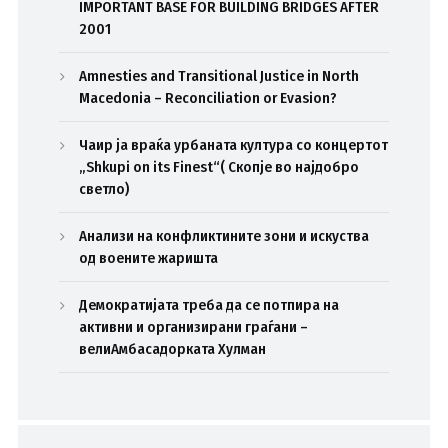
IMPORTANT BASE FOR BUILDING BRIDGES AFTER
2001
Amnesties and Transitional Justice in North
Macedonia – Reconciliation or Evasion?
Чаир ја враќа урбаната култура со концертот
„Shkupi on its Finest“( Скопје во најдобро
светло)
Анализи на конфликтините зони и искуства
од воените жаришта
Демократијата треба да се потпира на
активни и организирани граѓани –
велиАмбасадорката Хулман