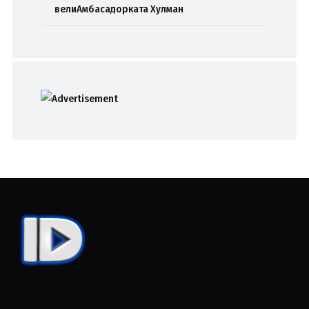
велиАмбасадорката Хулман