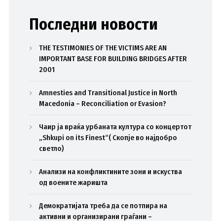
Последни новости
THE TESTIMONIES OF THE VICTIMS ARE AN
IMPORTANT BASE FOR BUILDING BRIDGES AFTER
2001
Amnesties and Transitional Justice in North
Macedonia – Reconciliation or Evasion?
Чаир ја враќа урбаната култура со концертот
„Shkupi on its Finest“( Скопје во најдобро
светло)
Анализи на конфликтините зони и искуства
од воените жаришта
Демократијата треба да се потпира на
активни и организирани граѓани –