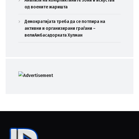
од воените жаришта
Демократијата треба да се потпира на
активни и организирани граѓани –
велиАмбасадорката Хулман