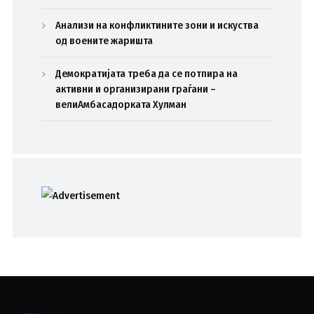
Анализи на конфликтините зони и искуства
од воените жаришта
Демократијата треба да се потпира на
активни и организирани граѓани –
велиАмбасадорката Хулман