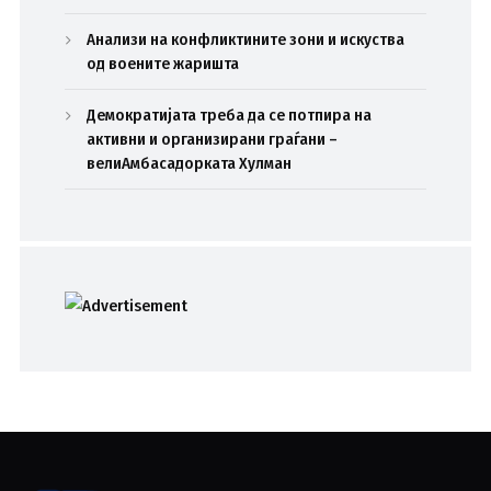
Анализи на конфликтините зони и искуства
од воените жаришта
Демократијата треба да се потпира на
активни и организирани граѓани –
велиАмбасадорката Хулман