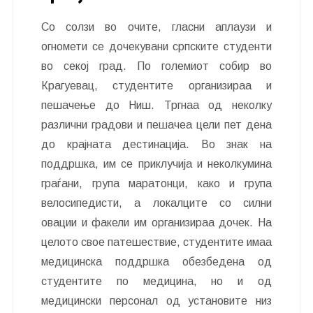
Со солзи во очите, гласни аплаузи и
огномети се дочекувани српските студенти
во секој град. По големиот собир во
Крагуевац, студентите организираа и
пешачење до Ниш. Тргнаа од неколку
различни градови и пешачеа цели пет дена
до крајната дестинација. Во знак на
поддршка, им се приклучија и неколкумина
граѓани, група маратонци, како и група
велосипедисти, а локалците со силни
овации и факели им организираа дочек. На
целото свое патешествие, студентите имаа
медицинска поддршка обезбедена од
студентите по медицина, но и од
медицински персонал од установите низ