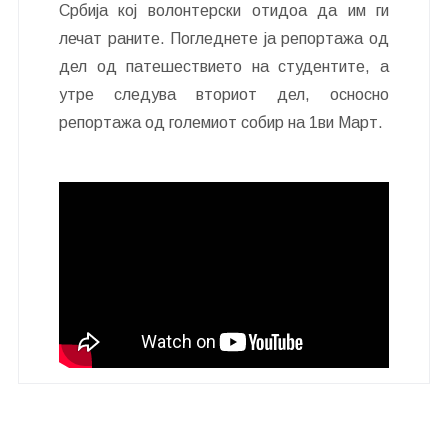
Србија кој волонтерски отидоа да им ги
лечат раните. Погледнете ја репортажа од
дел од патешествието на студентите, а
утре следува вториот дел, осносно
репортажа од големиот собир на 1ви Март.