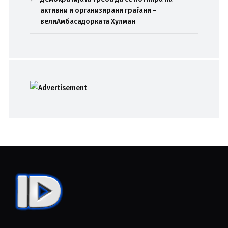
активни и организирани граѓани –
велиАмбасадорката Хулман