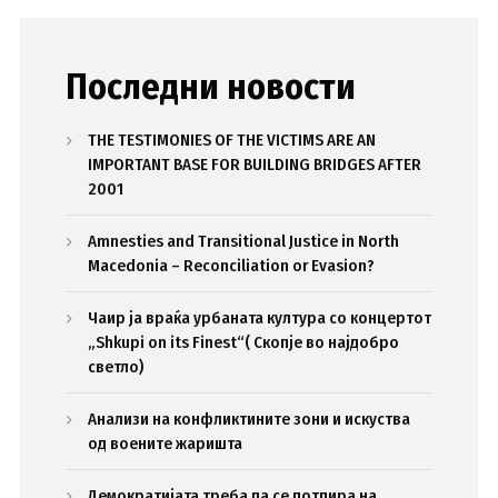
Последни новости
THE TESTIMONIES OF THE VICTIMS ARE AN
IMPORTANT BASE FOR BUILDING BRIDGES AFTER
2001
Amnesties and Transitional Justice in North
Macedonia – Reconciliation or Evasion?
Чаир ја враќа урбаната култура со концертот
„Shkupi on its Finest“( Скопје во најдобро
светло)
Анализи на конфликтините зони и искуства
од воените жаришта
Демократијата треба да се потпира на