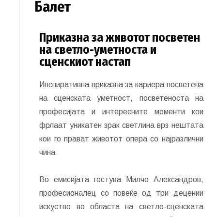
Балет
Приказна за животот посветен
на светло-уметноста и
сценскиот настап
Инспиративна приказна за кариера посветена
на сценската уметност, посветеноста на
професијата и интересните моменти кои
фрлаат уникатен зрак светлина врз нештата
кои го прават животот опера со најразлични
чина
Во емисијата гостува Милчо Александров,
професионалец со повеќе од три децении
искуство во областа на светло-сценската