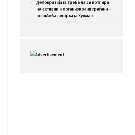
Демократијата треба да се потпира
на активни и организирани граѓани –
велиАмбасадорката Хулман