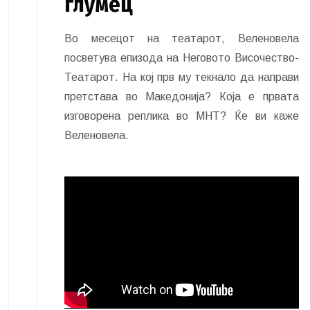
глумец
Во месецот на театарот, Веленовела
посветува епизода на Неговото Височество-
Театарот. На кој прв му текнало да направи
претстава во Македонија? Која е првата
изговорена реплика во МНТ? Ќе ви каже
Веленовела.