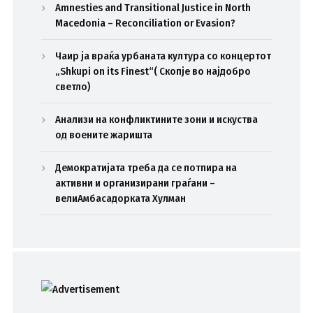
Amnesties and Transitional Justice in North
Macedonia – Reconciliation or Evasion?
Чаир ја враќа урбаната култура со концертот
„Shkupi on its Finest“( Скопје во најдобро
светло)
Анализи на конфликтините зони и искуства
од воените жаришта
Демократијата треба да се потпира на
активни и организирани граѓани –
велиАмбасадорката Хулман