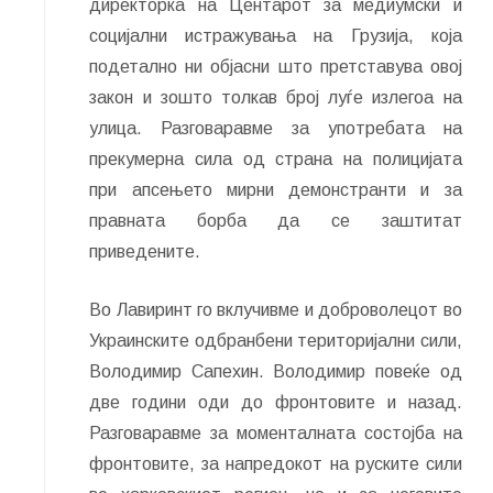
директорка на Центарот за медиумски и
социјални истражувања на Грузија, која
подетално ни објасни што претставува овој
закон и зошто толкав број луѓе излегоа на
улица. Разговаравме за употребата на
прекумерна сила од страна на полицијата
при апсењето мирни демонстранти и за
правната борба да се заштитат
приведените.
Во Лавиринт го вклучивме и доброволецот во
Украинските одбранбени територијални сили,
Володимир Сапехин. Володимир повеќе од
две години оди до фронтовите и назад.
Разговаравме за моменталната состојба на
фронтовите, за напредокот на руските сили