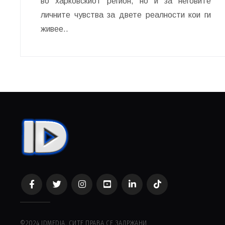
во харковскиот регион, но и за неговите
личните чувства за двете реалности кои ги
живее..
©2024 IDMEDIA, СИТЕ ПРАВА СЕ ЗАДРЖАНИ