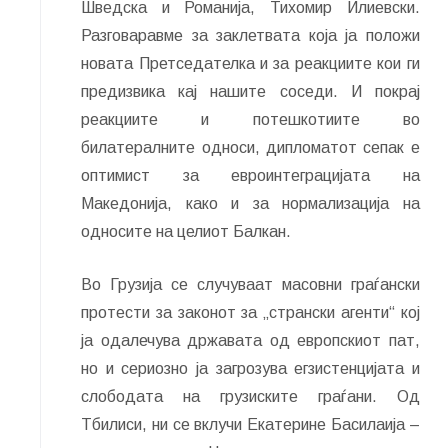
Шведска и Романија, Тихомир Илиевски.
Разговаравме за заклетвата која ја положи
новата Претседателка и за реакциите кои ги
предизвика кај нашите соседи. И покрај
реакциите и потешкотиите во
билатералните односи, дипломатот сепак е
оптимист за евроинтеграцијата на
Македонија, како и за нормализација на
односите на целиот Балкан.
Во Грузија се случуваат масовни граѓански
протести за законот за „странски агенти“ кој
ја одалечува државата од европскиот пат,
но и сериозно ја загрозува егзистенцијата и
слободата на грузиските граѓани. Од
Тбилиси, ни се вклучи Екатерине Басилаија –