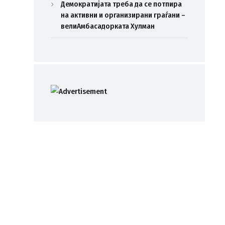
Демократијата треба да се потпира
на активни и организирани граѓани –
велиАмбасадорката Хулман