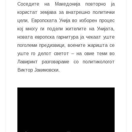
Соседите на Македонија повторно ја
користат земјава за внатрешно политички
цели, Европската Унија во изборен процес
кој многу ги подели жителите на Унијата,
новата европска гарнитура ја чекаат уште
поголеми предизвици, воените жаришта се
уште го делот светот – на овие теми во
Лавиринт разговараме со политикологот
Виктор Јакимовски.