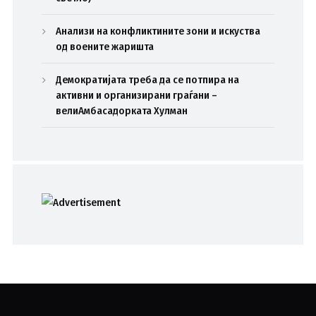
Анализи на конфликтините зони и искуства
од воените жаришта
Демократијата треба да се потпира на
активни и организирани граѓани –
велиАмбасадорката Хулман