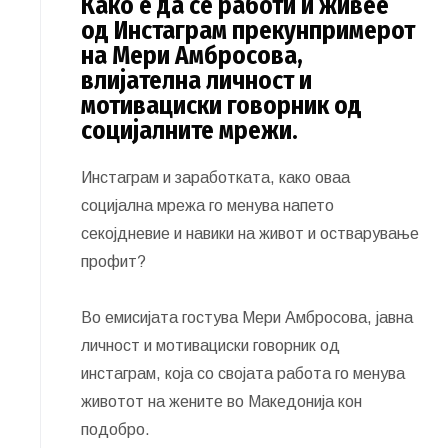
Како е да се работи и живее
од Инстаграм прекунпримерот
на Мери Амбросова,
влијателна личност и
мотивациски говорник од
социјалните мрежи.
Инстаграм и заработката, како оваа
социјална мрежа го менува напето
секојдневие и навики на живот и остварување
профит?
Во емисијата гостува Мери Амбросова, јавна
личност и мотивациски говорник од
инстаграм, која со својата работа го менува
животот на жените во Македонија кон
подобро.