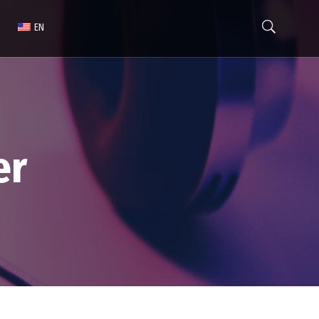
EN
er