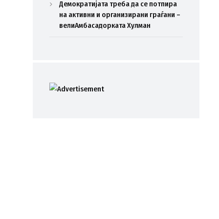
Демократијата треба да се потпира
на активни и организирани граѓани –
велиАмбасадорката Хулман