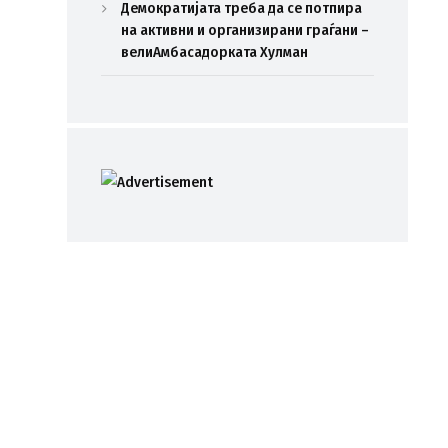
Демократијата треба да се потпира
на активни и организирани граѓани –
велиАмбасадорката Хулман