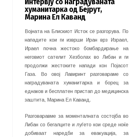
Интервју со наградуваната
хуманитарка од Бејрут,
Марина Ел Каванд
Војната на Блискиот Исток се разгорува. По
нападите кои ги изврши Иран врз Израел,
Ираел почна жестоко бомбардирање на
неговиот сателит Хезболах во Либан и ги
продолжи жестоките напади кон Појасот
Газа. Во овој Лавиринт разговараме со
наградуваната хуманитарка и борец за
еднаков и бесплатен пристап до медицинска
заштита, Марина Ел Каванд.
Разговаравме за моменталната состојба во
Либан со бегалците и луѓето кои среде ноќе
добиваат наредби за евакуација, за