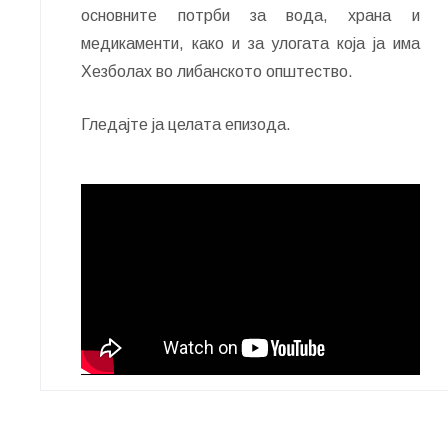
основните потрби за вода, храна и
медикаменти, како и за улогата која ја има
Хезболах во либанското општество.
Гледајте ја целата епизода.