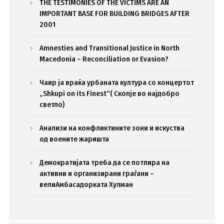
THE TESTIMONIES OF THE VICTIMS ARE AN
IMPORTANT BASE FOR BUILDING BRIDGES AFTER
2001
Amnesties and Transitional Justice in North
Macedonia – Reconciliation or Evasion?
Чаир ја враќа урбаната култура со концертот
„Shkupi on its Finest“( Скопје во најдобро
светло)
Анализи на конфликтините зони и искуства
од воените жаришта
Демократијата треба да се потпира на
активни и организирани граѓани –
велиАмбасадорката Хулман