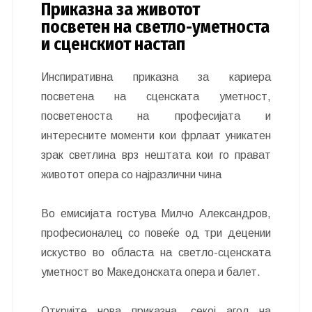
Приказна за животот
посветен на светло-уметноста
и сценскиот настап
Инспиративна приказна за кариера
посветена на сценската уметност,
посветеноста на професијата и
интересните моменти кои фрлаат уникатен
зрак светлина врз нештата кои го прават
животот опера со најразлични чина
Во емисијата гостува Милчо Александров,
професионалец со повеќе од три децении
искуство во областа на светло-сценската
уметност во Македонската опера и балет.
Откријте нова приказна, секој агол на