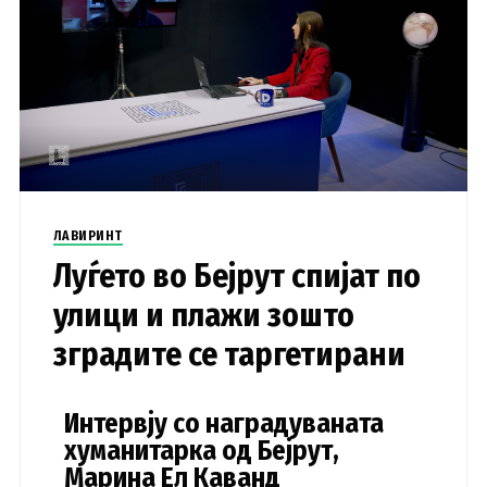
ЛАВИРИНТ
Луѓето во Бејрут спијат по
улици и плажи зошто
зградите се таргетирани
Интервју со наградуваната
хуманитарка од Бејрут,
Марина Ел Каванд