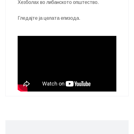
Хезболах во либанското општество.
Гледајте ја целата епизода.