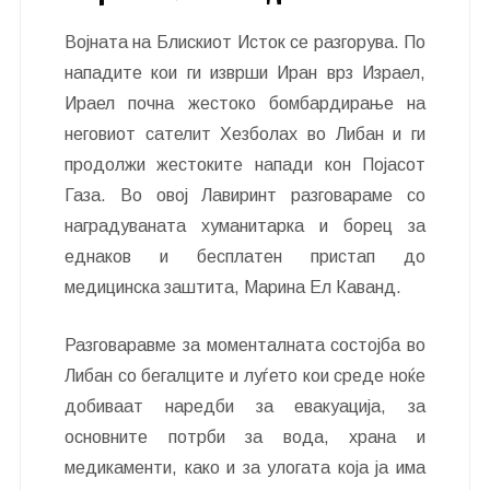
Војната на Блискиот Исток се разгорува. По
нападите кои ги изврши Иран врз Израел,
Ираел почна жестоко бомбардирање на
неговиот сателит Хезболах во Либан и ги
продолжи жестоките напади кон Појасот
Газа. Во овој Лавиринт разговараме со
наградуваната хуманитарка и борец за
еднаков и бесплатен пристап до
медицинска заштита, Марина Ел Каванд.
Разговаравме за моменталната состојба во
Либан со бегалците и луѓето кои среде ноќе
добиваат наредби за евакуација, за
основните потрби за вода, храна и
медикаменти, како и за улогата која ја има