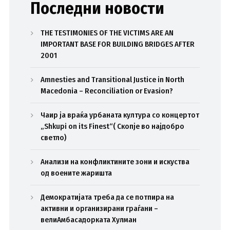
Последни новости
THE TESTIMONIES OF THE VICTIMS ARE AN
IMPORTANT BASE FOR BUILDING BRIDGES AFTER
2001
Amnesties and Transitional Justice in North
Macedonia – Reconciliation or Evasion?
Чаир ја враќа урбаната култура со концертот
„Shkupi on its Finest“( Скопје во најдобро
светло)
Анализи на конфликтините зони и искуства
од воените жаришта
Демократијата треба да се потпира на
активни и организирани граѓани –
велиАмбасадорката Хулман