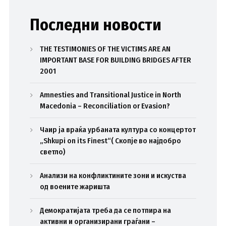
Последни новости
THE TESTIMONIES OF THE VICTIMS ARE AN
IMPORTANT BASE FOR BUILDING BRIDGES AFTER
2001
Amnesties and Transitional Justice in North
Macedonia – Reconciliation or Evasion?
Чаир ја враќа урбаната култура со концертот
„Shkupi on its Finest“( Скопје во најдобро
светло)
Анализи на конфликтините зони и искуства
од воените жаришта
Демократијата треба да се потпира на
активни и организирани граѓани –