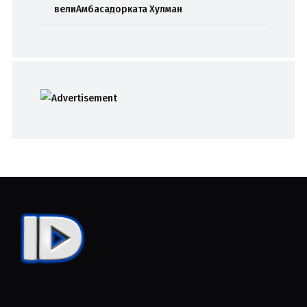
велиАмбасадорката Хулман