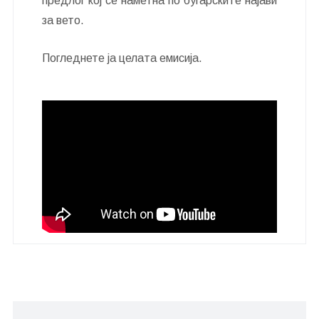
предлог кој се наметна по бугарските најави
за вето.
Погледнете ја целата емисија.