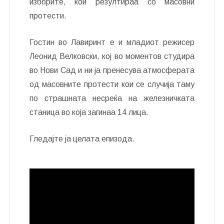
изборите, кои резултираа со масовни
протести.
Гостин во Лавиринт е и младиот режисер
Леонид Велковски, кој во моментов студира
во Нови Сад и ни ја пренесува атмосферата
од масовните протести кои се случија таму
по страшната несреќа на железничката
станица во која загинаа 14 лица.
Гледајте ја целата епизода.