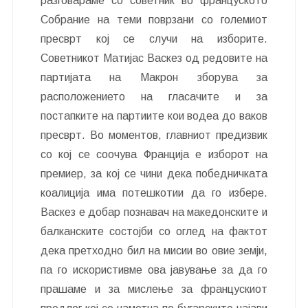
разговараме со советник во француското
Собрание на теми поврзани со големиот
пресврт кој се случи на изборите.
Советникот Матијас Васкез од редовите на
партијата на Макрон зборува за
расположението на гласачите и за
постапките на партиите кои водеа до ваков
пресврт. Во моментов, главниот предизвик
со кој се соочува Франција е изборот на
премиер, за кој се чини дека победничката
коалиција има потешкотии да го избере.
Васкез е добар познавач на македонските и
балканските состојби со оглед на фактот
дека претходно бил на мисии во овие земји,
па го искористивме ова јавување за да го
прашаме и за мислење за францускиот