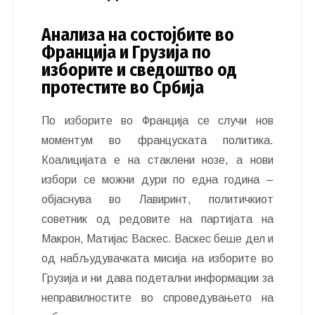
Анализа на состојбите во
Франција и Грузија по
изборите и сведоштво од
протестите во Србија
По изборите во Франција се случи нов
моментум во француската политика.
Коалицијата е на стаклени нозе, а нови
избори се можни дури по една година –
објаснува во Лавиринт, политичкиот
советник од редовите на партијата на
Макрон, Матијас Васкес. Васкес беше дел и
од набљудувачката мисија на изборите во
Грузија и ни дава подетални информации за
неправилностите во спроведувањето на