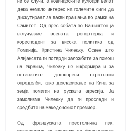
не се случи, а новинарските кулоари велат
дека немало интерес на големите сили да
дискутираат за вакви прашања во рамки на
Самитот. Од прес собата во Вашингтон ја
вклучуваме воената репортерка и
коресподент за висока политика од
Романија, Кристина Чилеаку. Освен што
Алијансата ги потврди заложбите за помош
на Украина, Чилеаку не информира и за
останатите договорени стратешки
определби, како декларирање на Кина за
земја помагач на руската агресија. Ја
замоливме Чилеаку да ги проследи и
средбите на македонскиот премиер.
Од француската престолнина пак,