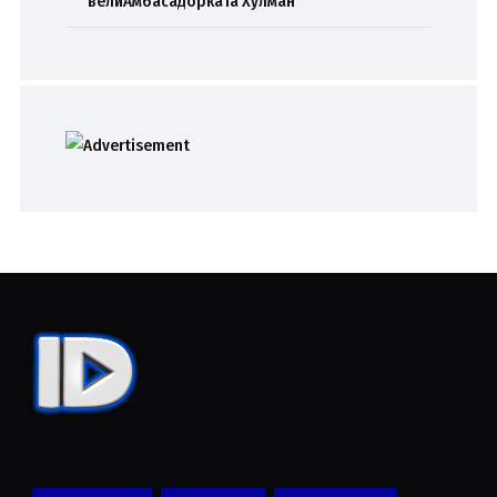
велиАмбасадорката Хулман