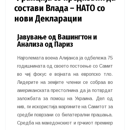
состави Влада – НАТО со
нови Декларации
Јавување од Вашингтон и
Анализа од Париз
Најголемата воена Алијанса ја одбележа 75
годишнината од своето постоење со Самит
во чиј фокус е војната на европско тло.
Лидерите на земјите членки се собраа во
американската престолнина да ја потврдат
заложбата за помош на Украина. Дел од
нив, ги искористија маргините на Самитот за
средби поврзани со билатерални прашања.
Средба на македонскиот и грчкиот премиер