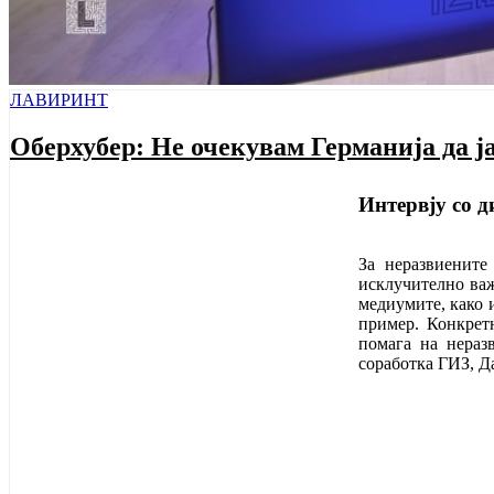
ЛАВИРИНТ
Оберхубер: Не очекувам Германија да ј
Интервју со 
За неразвиените
исклучително важ
медиумите, како 
пример. Конкретн
помага на нераз
соработка ГИЗ, Д