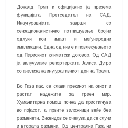
Доналд Трмп и официјално ја презема
функцијата Претседател на САД.
Инаугурацијата заврши со
сензационалистичко потпишување бројни
одлуки кои имаат и меѓународни
импликации. Една од нив е и повлекувањето
од Парискиот климатски договор. Од САД
ја вклучуваме репортерката Јалиса Дугро
со анализа на инугуративниот ден на Трамп.
Во Газа пак, се слави прекинот на огнот и
растат надежите за траен мир.
Хуманитарна помош почна да пристигнува
во појасот, а првите заложници веќе беа
разменети. Викендов се очекува да се случи
и втората размена. Од централна Газа ни