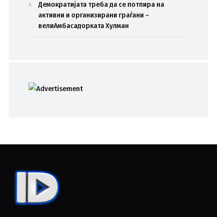
Демократијата треба да се потпира на
активни и организирани граѓани –
велиАмбасадорката Хулман