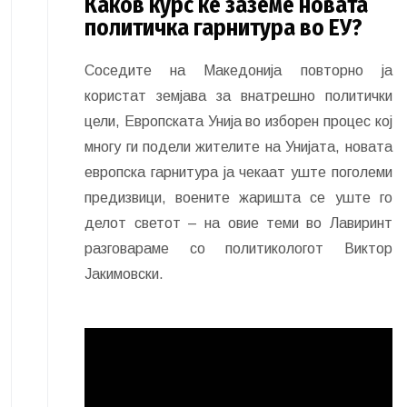
Каков курс ќе заземе новата
политичка гарнитура во ЕУ?
Соседите на Македонија повторно ја
користат земјава за внатрешно политички
цели, Европската Унија во изборен процес кој
многу ги подели жителите на Унијата, новата
европска гарнитура ја чекаат уште поголеми
предизвици, воените жаришта се уште го
делот светот – на овие теми во Лавиринт
разговараме со политикологот Виктор
Јакимовски.