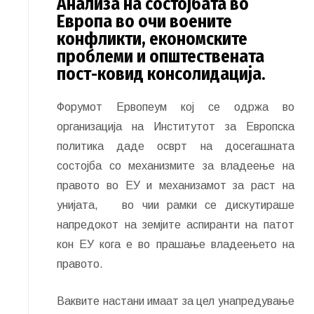
Анализа на состојбата во
Европа во очи воените
конфликти, економските
проблеми и општествената
пост-ковид консолидација.
Форумот Ервопеум кој се одржа во
организација на Институтот за Европска
политика даде осврт на досегашната
состојба со механизмите за владеење на
правото во ЕУ и механизамот за раст на
унијата, во чии рамки се дискутираше
напредокот на земјите аспиранти на патот
кон ЕУ кога е во прашање владеењето на
правото.
Ваквите настани имаат за цел унапредување