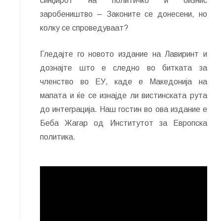
синџирот на политичко и бизнис
заробеништво – Законите се донесени, но
колку се спроведуваат?
Гледајте го новото издание на Лавиринт и
дознајте што е следно во битката за
членство во ЕУ, каде е Македонија на
мапата и ќе се изнајде ли вистинската рута
до интеграција. Наш гостин во ова издание е
Беба Жагар од Институтот за Европска
политика.