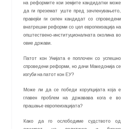
на реформите кои земјите кандидатки може
да ги преземат уште пред зачленувањето,
правејќи ги силен кандидат со спроведени
внатрешни реформи со цел европеизација на
општествено-институционалната околина во
овие држави.
Патот кон Унијата е поплочен со успешно
спроведени реформи, но дачи Македонија се
изгуби на патот кон ЕУ?
Може ли да се победи корупцијата која е
главен проблем на државава кога е во
прашање европеизацијата?
Како да го ослободиме судството од