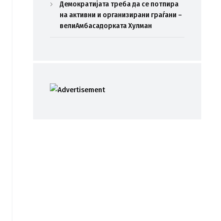
Демократијата треба да се потпира
на активни и организирани граѓани –
велиАмбасадорката Хулман