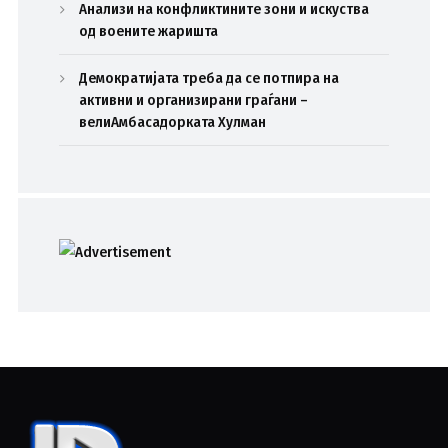
Анализи на конфликтините зони и искуства
од воените жаришта
Демократијата треба да се потпира на
активни и организирани граѓани –
велиАмбасадорката Хулман