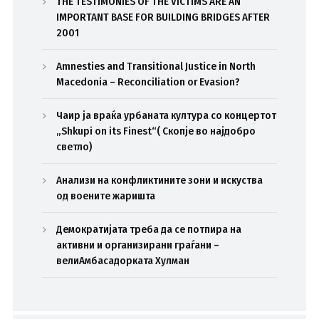
THE TESTIMONIES OF THE VICTIMS ARE AN
IMPORTANT BASE FOR BUILDING BRIDGES AFTER
2001
Amnesties and Transitional Justice in North
Macedonia – Reconciliation or Evasion?
Чаир ја враќа урбаната култура со концертот
„Shkupi on its Finest“( Скопје во најдобро
светло)
Анализи на конфликтините зони и искуства
од воените жаришта
Демократијата треба да се потпира на
активни и организирани граѓани –
велиАмбасадорката Хулман