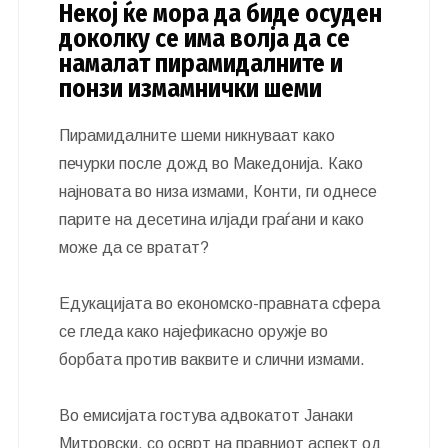
Некој ќе мора да биде осуден
доколку се има волја да се
намалат пирамидалните и
понзи измамнички шеми
Пирамидалните шеми никнуваат како
печурки после дожд во Македонија. Како
најновата во низа измами, Конти, ги однесе
парите на десетина илјади граѓани и како
може да се вратат?
Едукацијата во економско-правната сфера
се гледа како најефикасно оружје во
борбата против ваквите и слични измами.
Во емисијата гостува адвокатот Јанаки
Митровски, со осврт на правниот аспект од