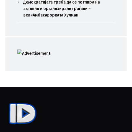
Демократијата треба да се потпира на
активни и организирани граѓани –
велиАмбасадорката Хулман