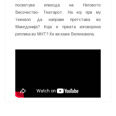
посветува епизода на Неговото
Височество- Театарот. На кој прв му
текнало да направи претстава во
Македонија? Која е првата изговорена
реплика во МНТ? Ќе ви каже Веленовела.