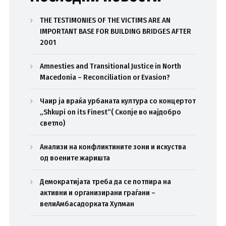
THE TESTIMONIES OF THE VICTIMS ARE AN
IMPORTANT BASE FOR BUILDING BRIDGES AFTER
2001
Amnesties and Transitional Justice in North
Macedonia – Reconciliation or Evasion?
Чаир ја враќа урбаната култура со концертот
„Shkupi on its Finest“( Скопје во најдобро
светло)
Анализи на конфликтините зони и искуства
од воените жаришта
Демократијата треба да се потпира на
активни и организирани граѓани –
велиАмбасадорката Хулман