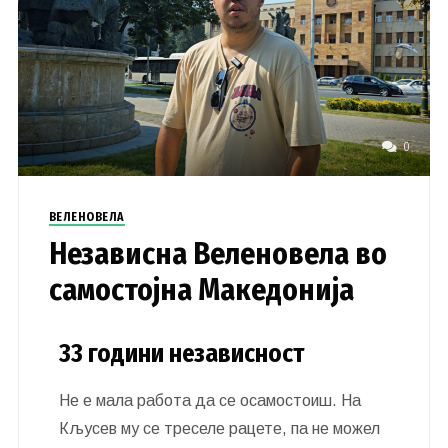
0
ВЕЛЕНОВЕЛА
Независна Веленовела во
самостојна Македонија
33 години независност
Не е мала работа да се осамостоиш. На
Кљусев му се треселе рацете, па не можел