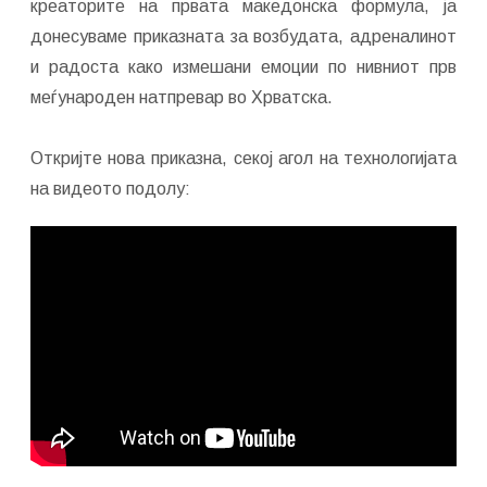
креаторите на првата македонска формула, ја
донесуваме приказната за возбудата, адреналинот
и радоста како измешани емоции по нивниот прв
меѓународен натпревар во Хрватска.
Откријте нова приказна, секој агол на технологијата
на видеото подолу: