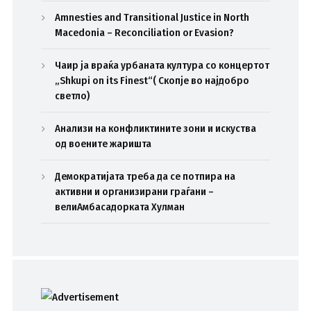
Amnesties and Transitional Justice in North
Macedonia – Reconciliation or Evasion?
Чаир ја враќа урбаната култура со концертот
„Shkupi on its Finest“( Скопје во најдобро
светло)
Анализи на конфликтините зони и искуства
од воените жаришта
Демократијата треба да се потпира на
активни и организирани граѓани –
велиАмбасадорката Хулман