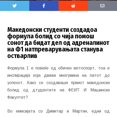
Македонски студенти создадоа
формула болид со чија помош
сонот да бидат дел од адреналинот
на Ф1 натпреварувањата станува
остварлив
Формула 1 е повеќе од обичен мотоспорт, тоа е
инспирација која движи многумина на патот до
успехот. Како се создаваше првиот македонски
болид од дтудентите на ФЕИТ И Машински
Факултет?
Во емисијата со Димитар и Мартин, едни од