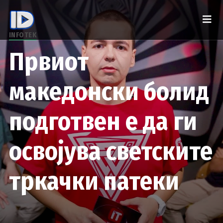
INFOTEK
Првиот
македонски болид
подготвен е да ги
освојува светските
тркачки патеки