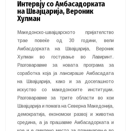
Интервју со Амбасадорката
на Швајцарија, Вероник
Хулман
Македонско-швајцарското пријателство
трае повеќе од 30 години, вели
Амбасдорката на Швајцарија, Вероник
Хулман во гостување во Лавиринт.
Разговаравме за новата програма за
соработка која ја лансираше Амбасадата
на Швајцарија, како и за досегашното
искуство со македонските институции.
Разговаравме за трите области во кои
Швајцарија и помага на Северна Македонија,
демократија, економски развој и животна
средина, а ја прашавме Амбасадорката и
кое и е омилено место за планинарење во