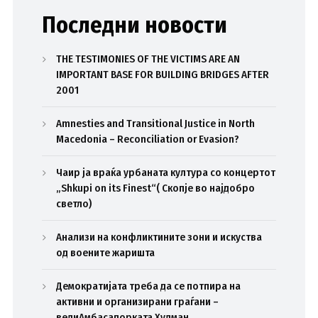
Последни новости
THE TESTIMONIES OF THE VICTIMS ARE AN
IMPORTANT BASE FOR BUILDING BRIDGES AFTER
2001
Amnesties and Transitional Justice in North
Macedonia – Reconciliation or Evasion?
Чаир ја враќа урбаната култура со концертот
„Shkupi on its Finest“( Скопје во најдобро
светло)
Анализи на конфликтините зони и искуства
од воените жаришта
Демократијата треба да се потпира на
активни и организирани граѓани –
велиАмбасадорката Хулман