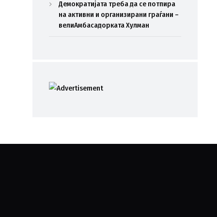
Демократијата треба да се потпира
на активни и организирани граѓани –
велиАмбасадорката Хулман