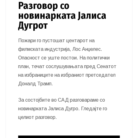
Разговор со
новинарката Јалиса
Дугрот
Пожари го пустошат центарот на
филмската индустрија, Лос Анџелес.
Опасност се уште постои. На политички
план, течат сослушувањата пред Сенатот
на избраниците на избраниот претседател
Доналд Трамп.
За состојбите во САД разговараме со
новинарката Јалиса Дугро. Гледајте го
целиот разговор.