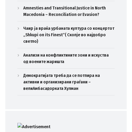
Amnesties and Transitional Justice in North
Macedonia – Reconciliation or Evasion?
Чаир ја враќа урбаната култура со концертот
„Shkupi on its Finest“( Скопје во најдобро
светло)
Анализи на конфликтините зони и искуства
од воените жаришта
Демократијата треба да се потпира на
активни и организирани граѓани –
велиАмбасадорката Хулман